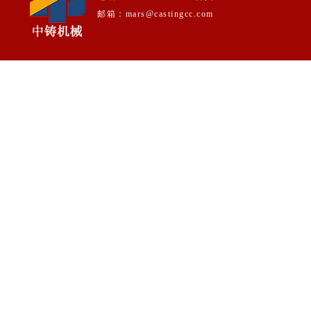
邮箱：mars@castingcc.com