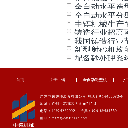
全自动水平造
全自动水平分
中铸机械生产
铸造行业超高
我国铸造行业
新型射砂机构
配备砂处理系
首页
关于中铸
全自动造型机
水
广东中铸智能装备有限公司
粤ICP备16050083号
地址：广州市花都区大道东745-5
电话：13926239002 传真：020-89681550
邮箱：mars@castingcc.com