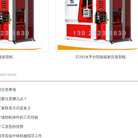
箱造型机
Z5161水平分型脱箱射压造型线
NDED NEWS
用注意事项
需要注意哪几点？
厂家联系方式是多少
产缝纫机铸件的工艺经验
手工造型的优势
领导莅临中铸机械指导工作